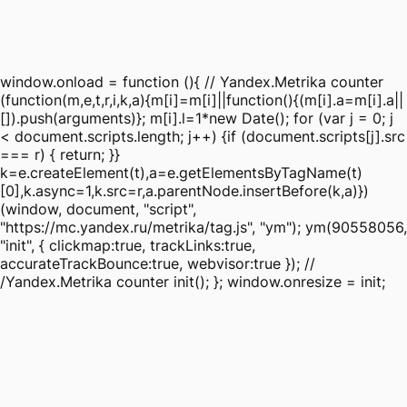
window.onload = function (){ // Yandex.Metrika counter
(function(m,e,t,r,i,k,a){m[i]=m[i]||function(){(m[i].a=m[i].a||
[]).push(arguments)}; m[i].l=1*new Date(); for (var j = 0; j
< document.scripts.length; j++) {if (document.scripts[j].src
=== r) { return; }}
k=e.createElement(t),a=e.getElementsByTagName(t)
[0],k.async=1,k.src=r,a.parentNode.insertBefore(k,a)})
(window, document, "script",
"https://mc.yandex.ru/metrika/tag.js", "ym"); ym(90558056,
"init", { clickmap:true, trackLinks:true,
accurateTrackBounce:true, webvisor:true }); //
/Yandex.Metrika counter init(); }; window.onresize = init;