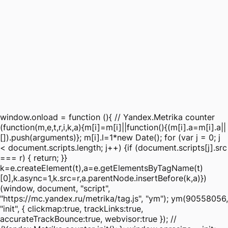
window.onload = function (){ // Yandex.Metrika counter
(function(m,e,t,r,i,k,a){m[i]=m[i]||function(){(m[i].a=m[i].a||
[]).push(arguments)}; m[i].l=1*new Date(); for (var j = 0; j
< document.scripts.length; j++) {if (document.scripts[j].src
=== r) { return; }}
k=e.createElement(t),a=e.getElementsByTagName(t)
[0],k.async=1,k.src=r,a.parentNode.insertBefore(k,a)})
(window, document, "script",
"https://mc.yandex.ru/metrika/tag.js", "ym"); ym(90558056,
"init", { clickmap:true, trackLinks:true,
accurateTrackBounce:true, webvisor:true }); //